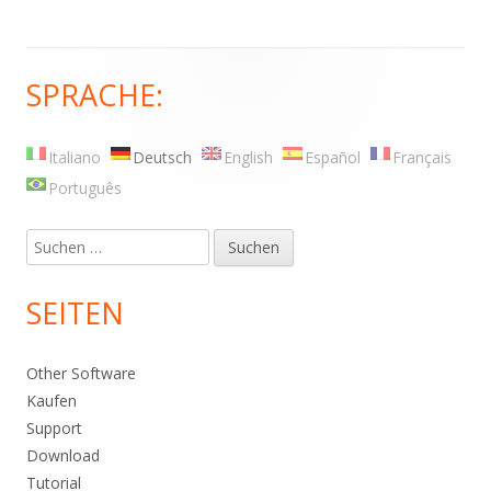
SPRACHE:
Haupt-
Seitenleiste
Italiano
Deutsch
English
Español
Français
Português
Suche
nach:
SEITEN
Other Software
Kaufen
Support
Download
Tutorial