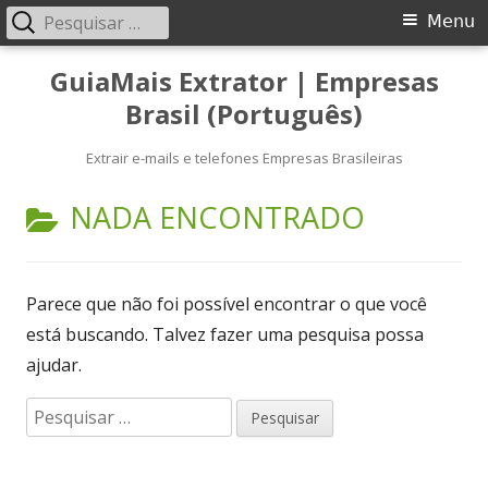
Pesquisar
Menu
Menu
por:
principal
Pular
GuiaMais Extrator | Empresas
para
Brasil (Português)
o
conteúdo
Extrair e-mails e telefones Empresas Brasileiras
NADA ENCONTRADO
Parece que não foi possível encontrar o que você
está buscando. Talvez fazer uma pesquisa possa
ajudar.
Pesquisar
por: