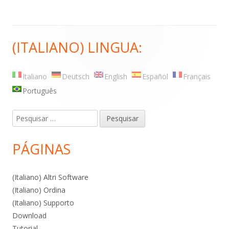
(ITALIANO) LINGUA:
Barra
lateral
Italiano
Deutsch
English
Español
Français
principal
Português
Pesquisar
por:
PÁGINAS
(Italiano) Altri Software
(Italiano) Ordina
(Italiano) Supporto
Download
Tutorial