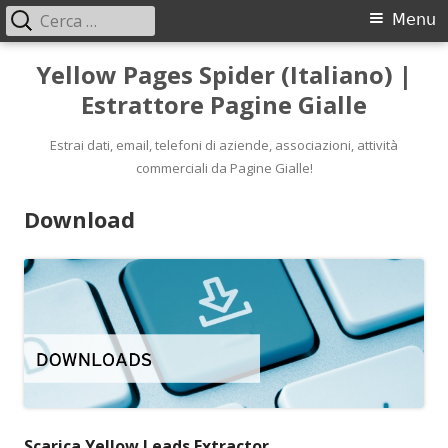
Ricerca
Menu
Menu
per:
principale
Vai
Yellow Pages Spider (Italiano) |
al
Estrattore Pagine Gialle
contenuto
Estrai dati, email, telefoni di aziende, associazioni, attività
commerciali da Pagine Gialle!
Download
Scarica Yellow Leads Extractor