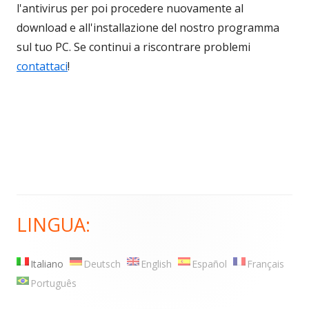
l'antivirus per poi procedere nuovamente al
download e all'installazione del nostro programma
sul tuo PC. Se continui a riscontrare problemi
contattaci
!
LINGUA:
Barra
laterale
Italiano
Deutsch
English
Español
Français
principale
Português