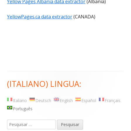
Yellow Pages Albania data extractor
(Albania)
YellowPages.ca data extractor
(CANADA)
(ITALIANO) LINGUA:
Barra
lateral
Italiano
Deutsch
English
Español
Français
principal
Português
Pesquisar
por: