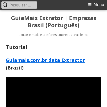
Pesquisar
Menu
Menu
por:
principal
Pular
GuiaMais Extrator | Empresas
para
Brasil (Português)
o
conteúdo
Extrair e-mails e telefones Empresas Brasileiras
Tutorial
Guiamais.com.br data Extractor
(Brazil)