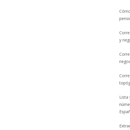
Cómo 
pensi
Corre
y neg
Corre
nego
Corre
topóg
Lista
númer
Españ
Extra