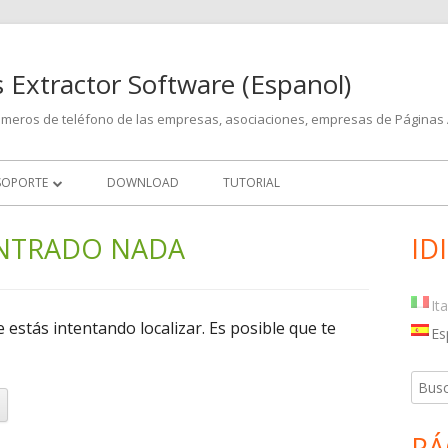
 Extractor Software (Espanol)
números de teléfono de las empresas, asociaciones, empresas de Páginas 
SOPORTE
DOWNLOAD
TUTORIAL
ACTUALIZACIONES
ONTRADO NADA
ID
Ba
lat
It
estás intentando localizar. Es posible que te
pri
Es
Busca
PÁ