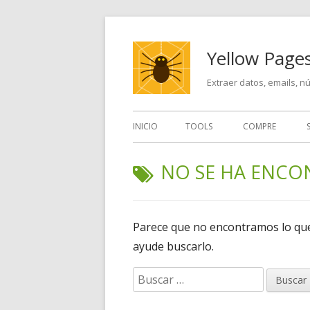
Saltar
al
Yellow Pages
contenido
Extraer datos, emails, 
Menú
INICIO
TOOLS
COMPRE
principal
NO SE HA ENC
Parece que no encontramos lo que 
ayude buscarlo.
Buscar: