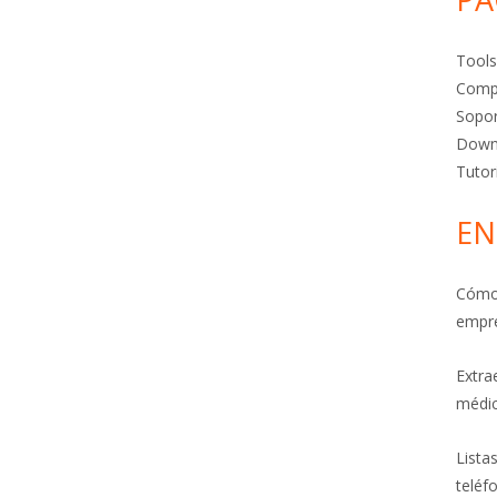
Tool
Comp
Sopo
Down
Tutor
EN
Cómo 
empr
Extra
médic
Lista
teléf