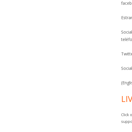
face
Estrar
Socia
teléf
Twitt
Socia
(Engl
LI
Click 
suppor