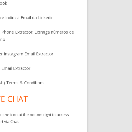
book
re Indirizzi Email da Linkedin
l Phone Extractor: Extraiga números de
ono
er Instagram Email Extractor
l Email Extractor
ish) Terms & Conditions
VE CHAT
on the icon at the bottom right to access
t via Chat.