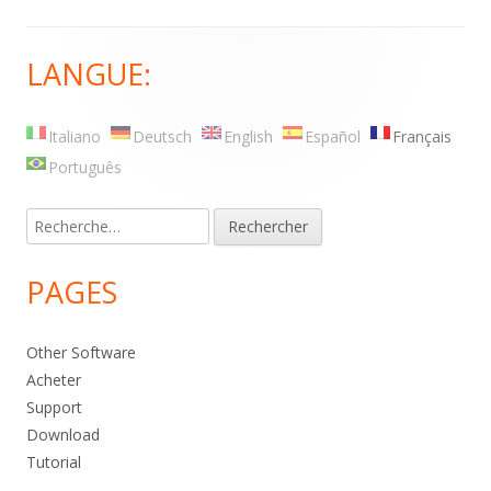
LANGUE:
Main
Sidebar
Italiano
Deutsch
English
Español
Français
Português
Rechercher :
PAGES
Other Software
Acheter
Support
Download
Tutorial