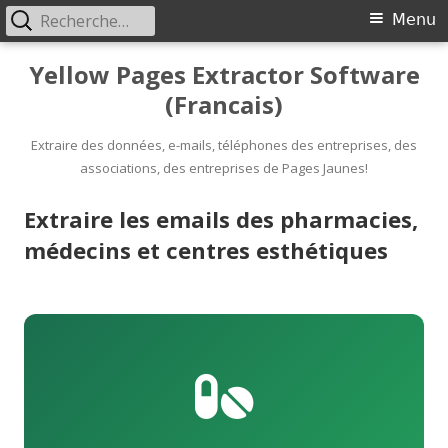
Rechercher :
Primary
Menu
Menu
Skip
Yellow Pages Extractor Software
to
(Francais)
content
Extraire des données, e-mails, téléphones des entreprises, des
associations, des entreprises de Pages Jaunes!
Extraire les emails des pharmacies,
médecins et centres esthétiques