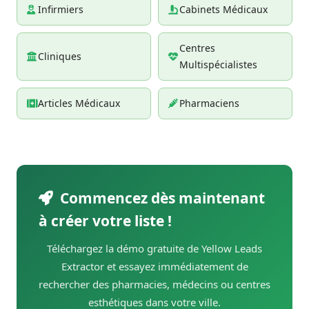
Infirmiers
Cabinets Médicaux
Centres
Cliniques
Multispécialistes
Articles Médicaux
Pharmaciens
Commencez dès maintenant
à créer votre liste !
Téléchargez la démo gratuite de Yellow Leads
Extractor et essayez immédiatement de
rechercher des pharmacies, médecins ou centres
esthétiques dans votre ville.