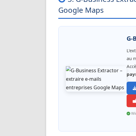
Google Maps
G-B
L'ex
au m
Accè
pay
Wi