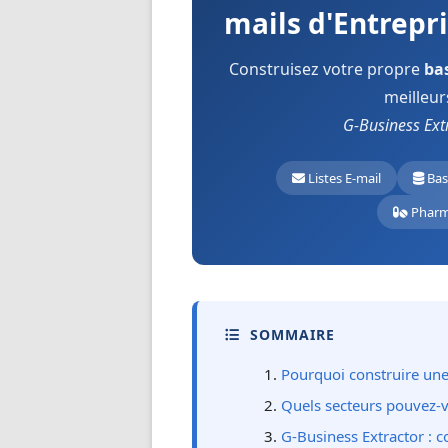
mails d'Entrepr
Construisez votre propre
ba
meilleur
G-Business Ext
Listes E-mail
Bas
Pharm
SOMMAIRE
Pourquoi construire une
Quels secteurs pouvez-v
G-Business Extractor :