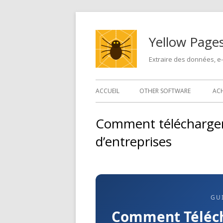
Skip
to
Yellow Pages
content
Extraire des données, e
Primary
ACCUEIL
OTHER SOFTWARE
AC
Menu
Comment télécharger d
d’entreprises
GU
Comment Télécha