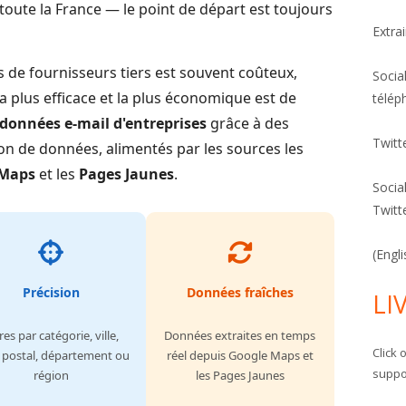
oute la France — le point de départ est toujours
Extra
s de fournisseurs tiers est souvent coûteux,
Socia
la plus efficace et la plus économique est de
télép
données e-mail d'entreprises
grâce à des
Twitt
ion de données, alimentés par les sources les
 Maps
et les
Pages Jaunes
.
Socia
Twitt
(Engl
Précision
Données fraîches
LI
tres par catégorie, ville,
Données extraites en temps
Click 
 postal, département ou
réel depuis Google Maps et
suppor
région
les Pages Jaunes