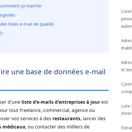
 : comment ça marche
Comme
ogiciels
pensi
des listes e-mail de qualité
aube
PD
Adres
établ
Adres
uire une base de données e-mail
et de
Comme
compt
oser d'une
liste d'e-mails d'entreprises à jour
est
Liste
 pour tout freelance, commercial, agence ou
d’ent
oser vos services à des
restaurants
, lancer des
s médicaux
, ou contacter des milliers de
Estra