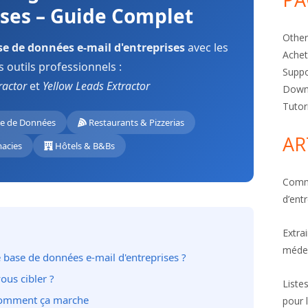
ises – Guide Complet
Other
se de données e-mail d'entreprises
avec les
Achet
s outils professionnels :
Suppo
ractor
et
Yellow Leads Extractor
Down
Tutor
e de Données
Restaurants & Pizzerias
AR
acies
Hôtels & B&Bs
Comme
d’ent
Extra
médec
 base de données e-mail d'entreprises ?
ous cibler ?
Liste
 comment ça marche
pour 