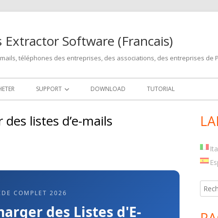
 Extractor Software (Francais)
-mails, téléphones des entreprises, des associations, des entreprises de 
HETER
SUPPORT
DOWNLOAD
TUTORIAL
MISES À JOUR
es listes d’e-mails
LA
Ma
Si
It
Es
Reche
IDE COMPLET 2026
rger des Listes d'E-
PA