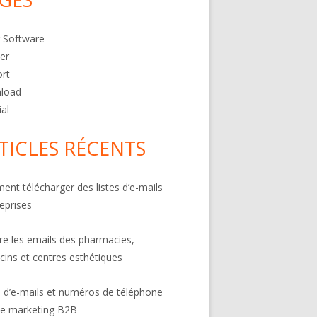
 Software
er
rt
load
ial
TICLES RÉCENTS
nt télécharger des listes d’e-mails
reprises
ire les emails des pharmacies,
ins et centres esthétiques
s d’e-mails et numéros de téléphone
le marketing B2B