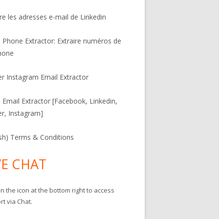
ire les adresses e-mail de Linkedin
l Phone Extractor: Extraire numéros de
hone
er Instagram Email Extractor
l Email Extractor [Facebook, Linkedin,
er, Instagram]
ish) Terms & Conditions
VE CHAT
on the icon at the bottom right to access
t via Chat.