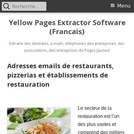
Rechercher :
Primary
Menu
Menu
Skip
Yellow Pages Extractor Software
to
(Francais)
content
Extraire des données, e-mails, téléphones des entreprises, des
associations, des entreprises de Pages Jaunes!
Adresses emails de restaurants,
pizzerias et établissements de
restauration
Le secteur de la
restauration est l’un
des plus vastes et
comprend des milliers