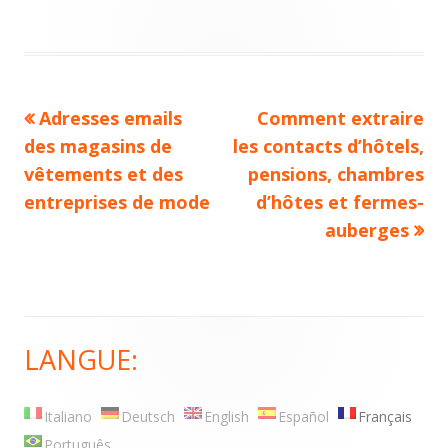
Previous
Adresses emails
Next
Comment extraire
Navigation
des magasins de
article:
les contacts d’hôtels,
article:
de
vêtements et des
pensions, chambres
entreprises de mode
d’hôtes et fermes-
l’article
auberges
LANGUE:
Main
Sidebar
Italiano
Deutsch
English
Español
Français
Português