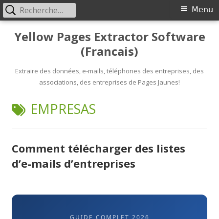
Rechercher :
Primary
Menu
Menu
Skip
Yellow Pages Extractor Software
to
(Francais)
content
Extraire des données, e-mails, téléphones des entreprises, des
associations, des entreprises de Pages Jaunes!
TAG:
EMPRESAS
Comment télécharger des listes
d’e-mails d’entreprises
GUIDE COMPLET 2026