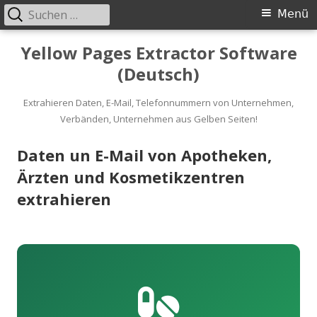
Suche
Primäres
Menü
nach:
Menü
Springe
Yellow Pages Extractor Software
zum
(Deutsch)
Inhalt
Extrahieren Daten, E-Mail, Telefonnummern von Unternehmen,
Verbänden, Unternehmen aus Gelben Seiten!
Daten un E-Mail von Apotheken,
Ärzten und Kosmetikzentren
extrahieren