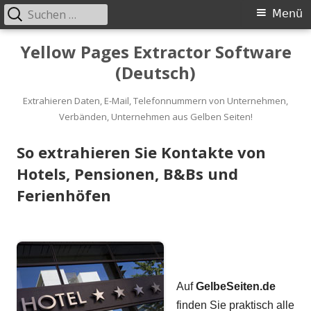
Suche
Primäres
Menü
nach:
Menü
Springe
Yellow Pages Extractor Software
zum
(Deutsch)
Inhalt
Extrahieren Daten, E-Mail, Telefonnummern von Unternehmen,
Verbänden, Unternehmen aus Gelben Seiten!
So extrahieren Sie Kontakte von
Hotels, Pensionen, B&Bs und
Ferienhöfen
Auf
GelbeSeiten.de
finden Sie praktisch alle