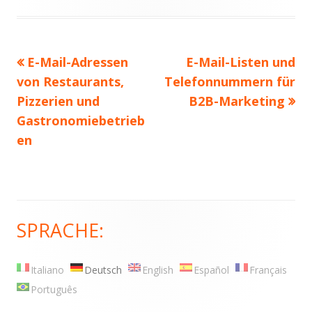
Vorheriger
E-Mail-Adressen
Nächster
E-Mail-Listen und
Beitrags-
von Restaurants,
Beitrag:
Telefonnummern für
Beitrag
Navigation
Pizzerien und
B2B-Marketing
Gastronomiebetrieb
en
SPRACHE:
Haupt-
Seitenleiste
Italiano
Deutsch
English
Español
Français
Português