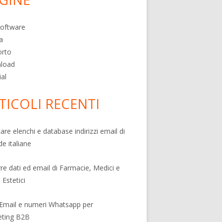
 Software
a
orto
load
ial
TICOLI RECENTI
care elenchi e database indirizzi email di
de italiane
rre dati ed email di Farmacie, Medici e
 Estetici
 Email e numeri Whatsapp per
eting B2B