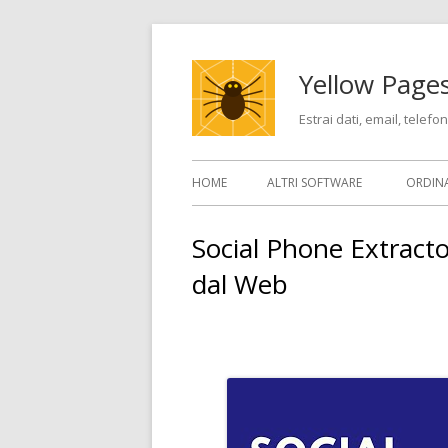
Vai
al
Yellow Pages
contenuto
Estrai dati, email, telefo
Menu
HOME
ALTRI SOFTWARE
ORDIN
principale
Social Phone Extracto
dal Web