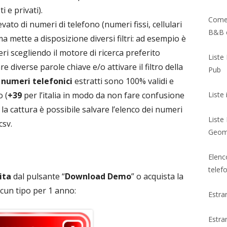
i e privati).
Come 
ato di numeri di telefono (numeri fissi, cellulari
B&B e
ma mette a disposizione diversi filtri: ad esempio è
ri scegliendo il motore di ricerca preferito
Liste 
e diverse parole chiave e/o attivare il filtro della
Pub
i
numeri telefonici
estratti sono 100% validi e
o (
+39
per l’italia in modo da non fare confusione
Liste
la cattura è possibile salvare l’elenco dei numeri
Liste
csv.
Geom
Elenc
telef
ita
dal pulsante “
Download Demo
” o acquista la
alcun tipo per 1 anno:
Estra
Estrar