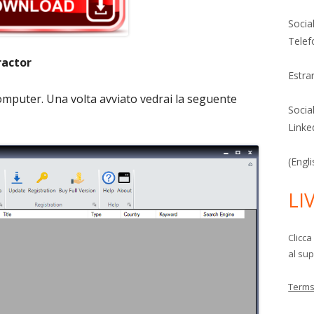
Socia
Telef
ractor
Estra
mputer. Una volta avviato vedrai la seguente
Socia
Linke
(Engl
LI
Clicca
al sup
Terms