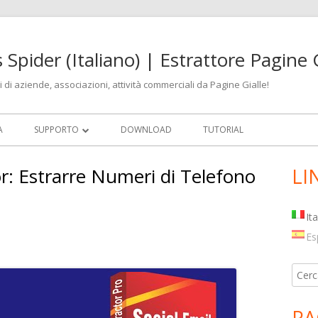
 Spider (Italiano) | Estrattore Pagine G
ni di aziende, associazioni, attività commerciali da Pagine Gialle!
A
SUPPORTO
DOWNLOAD
TUTORIAL
AGGIORNAMENTI
r: Estrarre Numeri di Telefono
LI
Ba
lat
It
pri
Es
Ricer
per:
PA