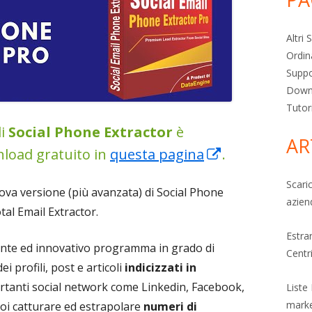
Altri
Ordin
Supp
Down
Tutor
i
Social Phone Extractor
è
AR
nload gratuito in
questa pagina
Apre
.
in
Scari
ova versione (più avanzata) di Social Phone
una
azien
tal Email Extractor.
nuova
Estra
finestra
nte ed innovativo programma in grado di
Centri
i profili, post e articoli
indicizzati in
portanti social network come Linkedin, Facebook,
Liste
mark
oi catturare ed estrapolare
numeri di