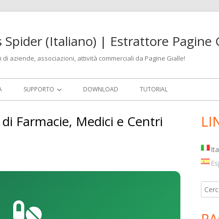
 Spider (Italiano) | Estrattore Pagine G
ni di aziende, associazioni, attività commerciali da Pagine Gialle!
A
SUPPORTO
DOWNLOAD
TUTORIAL
AGGIORNAMENTI
 di Farmacie, Medici e Centri
LI
Ba
lat
It
pri
Es
Ricer
per:
PA