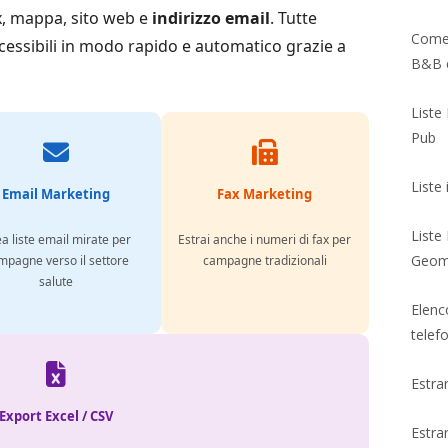
ax, mappa, sito web e
indirizzo email
. Tutte
Come 
essibili in modo rapido e automatico grazie a
B&B e
Liste 
Pub
Liste
Email Marketing
Fax Marketing
Liste
a liste email mirate per
Estrai anche i numeri di fax per
Geom
mpagne verso il settore
campagne tradizionali
salute
Elenc
telef
Estra
Export Excel / CSV
Estrar