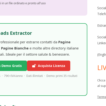
ti in un file ordinato e pronto all'uso
Socia
Telef
Estra
eads Extractor
Socia
rofessionale per estrarre contatti da
Pagine
Linke
,
Pagine Bianche
e molte altre directory italiane
ali. Ideale per il settore salute & benessere.
(Engl
LI
 Demo Gratis
Acquista Licenza
· 79€+IVA/anno · Dati illimitati · Demo: primi 35 risultati
Clicca
al sup
Terms