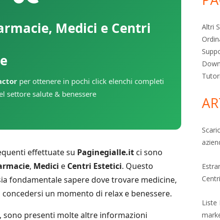
Farmacie, Medici e Centri
Altri
Ordin
Supp
le
Down
Tutor
actor
per ottenere in pochi click elenchi completi
nel settore salute & benessere
AR
Scari
azien
equenti effettuate su
Paginegialle.it
ci sono
armacie
,
Medici
e
Centri Estetici
. Questo
Estra
Centri
i sia fondamentale sapere dove trovare medicine,
 concedersi un momento di relax e benessere.
Liste
zo, sono presenti molte altre informazioni
mark