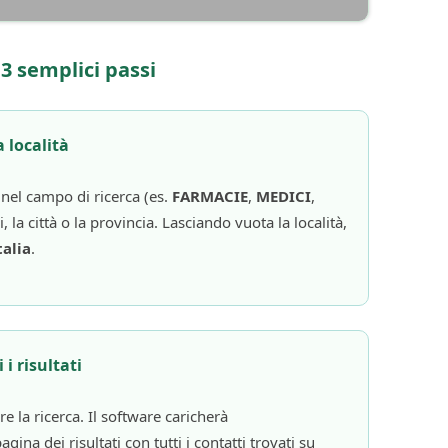
 3 semplici passi
a località
à nel campo di ricerca (es.
FARMACIE
,
MEDICI
,
i, la città o la provincia. Lasciando vuota la località,
talia
.
 i risultati
re la ricerca. Il software caricherà
na dei risultati con tutti i contatti trovati su