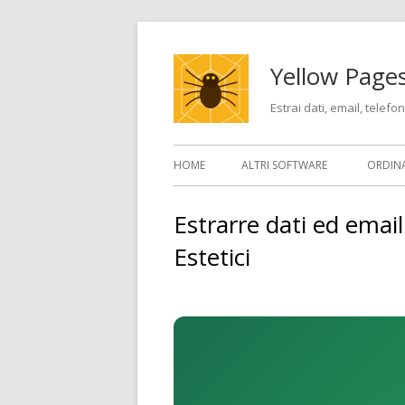
Vai
al
Yellow Pages
contenuto
Estrai dati, email, telefo
Menu
HOME
ALTRI SOFTWARE
ORDIN
principale
Estrarre dati ed email
Estetici