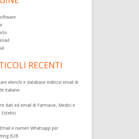
 Software
a
orto
load
ial
TICOLI RECENTI
care elenchi e database indirizzi email di
de italiane
rre dati ed email di Farmacie, Medici e
 Estetici
 Email e numeri Whatsapp per
eting B2B