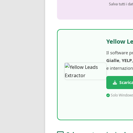
Salva tutti i da
Yellow L
Il software p
Gialle
,
YELP
e internazion
Scarica
Solo Windows 