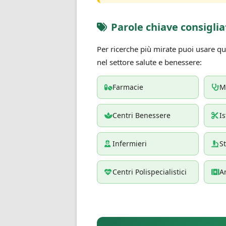
Parole chiave consiglia
Per ricerche più mirate puoi usare que
nel settore salute e benessere:
Farmacie
M
Centri Benessere
Is
Infermieri
S
Centri Polispecialistici
Ar