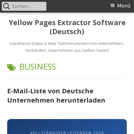
Suche
Primäres
Menü
nach:
Menü
Springe
Yellow Pages Extractor Software
zum
(Deutsch)
Inhalt
Extrahieren Daten, E-Mail, Telefonnummern von Unternehmen,
Verbänden, Unternehmen aus Gelben Seiten!
SCHLAGWORT:
BUSINESS
E-Mail-Liste von Deutsche
Unternehmen herunterladen
VOLLSTÄNDIGER LEITFADEN 2026